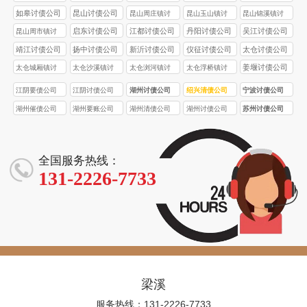
如皋讨债公司
昆山讨债公司
昆山周庄镇讨
昆山玉山镇讨
昆山锦溪镇讨
债公司
债公司
债公司
启东讨债公司
江都讨债公司
丹阳讨债公司
吴江讨债公司
昆山周市镇讨
债公司
靖江讨债公司
扬中讨债公司
新沂讨债公司
仪征讨债公司
太仓讨债公司
姜堰讨债公司
太仓城厢镇讨
太仓沙溪镇讨
太仓浏河镇讨
太仓浮桥镇讨
债公司
债公司
债公司
债公司
江阴要债公司
江阴讨债公司
湖州讨债公司
绍兴清债公司
宁波讨债公司
湖州催债公司
湖州要账公司
湖州清债公司
湖州讨债公司
苏州讨债公司
全国服务热线：
131-2226-7733
梁溪
服务热线：131-2226-7733