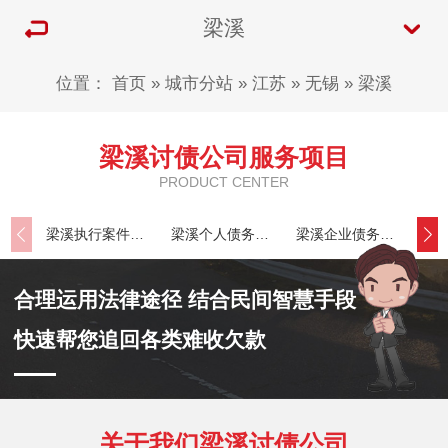
梁溪
位置：
首页
»
城市分站
»
江苏
»
无锡
»
梁溪
梁溪讨债公司服务项目
PRODUCT CENTER
梁溪执行案件处理
梁溪个人债务追讨
梁溪企业债务追讨
合理运用法律途径 结合民间智慧手段
快速帮您追回各类难收欠款
关于我们梁溪讨债公司