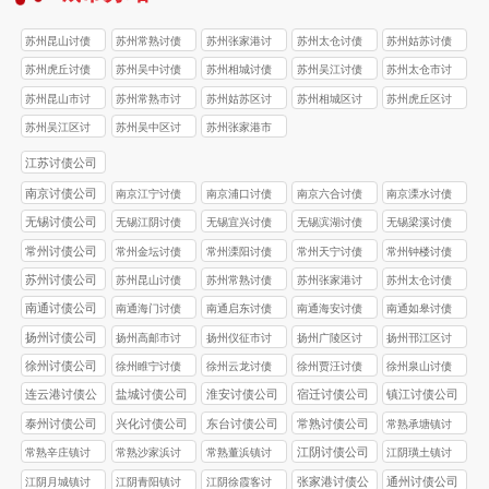
苏州昆山讨债
苏州常熟讨债
苏州张家港讨
苏州太仓讨债
苏州姑苏讨债
公司
公司
债公司
公司
公司
苏州虎丘讨债
苏州吴中讨债
苏州相城讨债
苏州吴江讨债
苏州太仓市讨
公司
公司
公司
公司
债公司
苏州昆山市讨
苏州常熟市讨
苏州姑苏区讨
苏州相城区讨
苏州虎丘区讨
债公司
债公司
债公司
债公司
债公司
苏州吴江区讨
苏州吴中区讨
苏州张家港市
债公司
债公司
讨债公司
江苏讨债公司
南京讨债公司
南京江宁讨债
南京浦口讨债
南京六合讨债
南京溧水讨债
公司
公司
公司
公司
无锡讨债公司
无锡江阴讨债
无锡宜兴讨债
无锡滨湖讨债
无锡梁溪讨债
公司
公司
公司
公司
常州讨债公司
常州金坛讨债
常州溧阳讨债
常州天宁讨债
常州钟楼讨债
公司
公司
公司
公司
苏州讨债公司
苏州昆山讨债
苏州常熟讨债
苏州张家港讨
苏州太仓讨债
公司
公司
债公司
公司
南通讨债公司
南通海门讨债
南通启东讨债
南通海安讨债
南通如皋讨债
公司
公司
公司
公司
扬州讨债公司
扬州高邮市讨
扬州仪征市讨
扬州广陵区讨
扬州邗江区讨
债公司
债公司
债公司
债公司
徐州讨债公司
徐州睢宁讨债
徐州云龙讨债
徐州贾汪讨债
徐州泉山讨债
公司
公司
公司
公司
连云港讨债公
盐城讨债公司
淮安讨债公司
宿迁讨债公司
镇江讨债公司
司
泰州讨债公司
兴化讨债公司
东台讨债公司
常熟讨债公司
常熟承塘镇讨
债公司
江阴讨债公司
常熟辛庄镇讨
常熟沙家浜讨
常熟董浜镇讨
江阴璜土镇讨
债公司
债公司
债公司
债公司
张家港讨债公
通州讨债公司
江阴月城镇讨
江阴青阳镇讨
江阴徐霞客讨