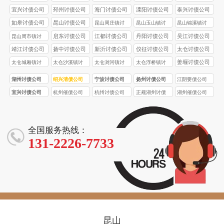
司
债公司
债公司
债公司
宜兴讨债公司
邳州讨债公司
海门讨债公司
溧阳讨债公司
泰兴讨债公司
如皋讨债公司
昆山讨债公司
昆山周庄镇讨
昆山玉山镇讨
昆山锦溪镇讨
债公司
债公司
债公司
启东讨债公司
江都讨债公司
丹阳讨债公司
吴江讨债公司
昆山周市镇讨
债公司
靖江讨债公司
扬中讨债公司
新沂讨债公司
仪征讨债公司
太仓讨债公司
姜堰讨债公司
太仓城厢镇讨
太仓沙溪镇讨
太仓浏河镇讨
太仓浮桥镇讨
债公司
债公司
债公司
债公司
湖州讨债公司
绍兴清债公司
宁波讨债公司
扬州讨债公司
江阴要债公司
宜兴讨债公司
杭州催债公司
杭州讨债公司
正规湖州讨债
湖州催债公司
公司
全国服务热线：
131-2226-7733
昆山