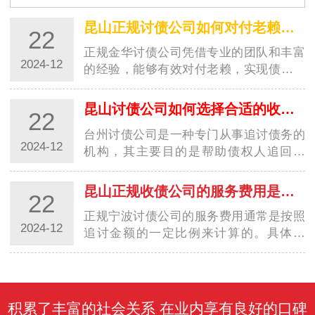
选择不仅仅是为了解决眼前的经济问题，更是为了维
护商业环境的稳定与良好运作。随着商业交易的增加
昆山正规讨债公司如何对付老赖？都有哪些高招？
22
和…
正规金华讨债公司凭借专业的团队和丰富
2024-12
的经验，能够有效对付老赖，实现债务追
讨的目标。这些高招的运用，让讨债行业
更加规范，并为债权人提供了更好的保
昆山讨债公司如何选择合适的收费方式？
22
障。随着社会经济的发展，讨债行业也越
台州讨债公司是一种专门从事追讨债务的
来越受到…
2024-12
机构，其主要目的是帮助债权人追回欠
款。在选择收费方式时，台州讨债公司需
要考虑多种因素，以确保能够满足客户的
昆山正规收债公司的服务费用是如何计算的？
22
需求并获得合理的收益。以下是一些常见
正规宁波讨债公司的服务费用通常是按照
的收费方…
2024-12
追讨金额的一定比例来计算的。具体来
说，服务费用通常由以下几个方面组成：
追讨费率：这是正规宁波讨债公司收取的
主要费用，通常是按照追讨金额的固定比
例来计算…
积累了丰富的社会关系 在业内享有良好的口碑