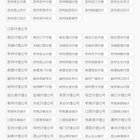
公司
公司
债公司
公司
公司
苏州虎丘讨债
苏州吴中讨债
苏州相城讨债
苏州吴江讨债
苏州太仓市讨
公司
公司
公司
公司
债公司
苏州昆山市讨
苏州常熟市讨
苏州姑苏区讨
苏州相城区讨
苏州虎丘区讨
债公司
债公司
债公司
债公司
债公司
苏州吴江区讨
苏州吴中区讨
苏州张家港市
债公司
债公司
讨债公司
江苏讨债公司
南京讨债公司
南京江宁讨债
南京浦口讨债
南京六合讨债
南京溧水讨债
公司
公司
公司
公司
无锡讨债公司
无锡江阴讨债
无锡宜兴讨债
无锡滨湖讨债
无锡梁溪讨债
公司
公司
公司
公司
常州讨债公司
常州金坛讨债
常州溧阳讨债
常州天宁讨债
常州钟楼讨债
公司
公司
公司
公司
苏州讨债公司
苏州昆山讨债
苏州常熟讨债
苏州张家港讨
苏州太仓讨债
公司
公司
债公司
公司
南通讨债公司
南通海门讨债
南通启东讨债
南通海安讨债
南通如皋讨债
公司
公司
公司
公司
扬州讨债公司
扬州高邮市讨
扬州仪征市讨
扬州广陵区讨
扬州邗江区讨
债公司
债公司
债公司
债公司
徐州讨债公司
徐州睢宁讨债
徐州云龙讨债
徐州贾汪讨债
徐州泉山讨债
公司
公司
公司
公司
连云港讨债公
盐城讨债公司
淮安讨债公司
宿迁讨债公司
镇江讨债公司
司
泰州讨债公司
兴化讨债公司
东台讨债公司
常熟讨债公司
常熟承塘镇讨
债公司
江阴讨债公司
常熟辛庄镇讨
常熟沙家浜讨
常熟董浜镇讨
江阴璜土镇讨
债公司
债公司
债公司
债公司
张家港讨债公
通州讨债公司
江阴月城镇讨
江阴青阳镇讨
江阴徐霞客讨
司
债公司
债公司
债公司
宜兴讨债公司
邳州讨债公司
海门讨债公司
溧阳讨债公司
泰兴讨债公司
如皋讨债公司
昆山讨债公司
昆山周庄镇讨
昆山玉山镇讨
昆山锦溪镇讨