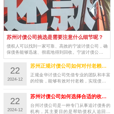
苏州讨债公司挑选是需要注意什么细节呢？
债权人可以找到一家可靠、高效的宁波讨债公司，确
保债务能够迅速、彻底地得到回收。宁波讨债公司的
选择不仅仅是为了解决眼前的经济问题，更是为了维
护商业环境的稳定与良好运作。随着商业交易的增加
苏州正规讨债公司如何对付老赖？都有哪些高招？
22
和…
正规金华讨债公司凭借专业的团队和丰富
2024-12
的经验，能够有效对付老赖，实现债务追
讨的目标。这些高招的运用，让讨债行业
更加规范，并为债权人提供了更好的保
苏州讨债公司如何选择合适的收费方式？
22
障。随着社会经济的发展，讨债行业也越
来越受到…
台州讨债公司是一种专门从事追讨债务的
2024-12
机构，其主要目的是帮助债权人追回欠