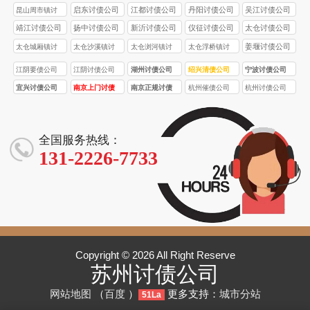
债公司
债公司
债公司
启东讨债公司
江都讨债公司
丹阳讨债公司
吴江讨债公司
昆山周市镇讨
债公司
靖江讨债公司
扬中讨债公司
新沂讨债公司
仪征讨债公司
太仓讨债公司
姜堰讨债公司
太仓城厢镇讨
太仓沙溪镇讨
太仓浏河镇讨
太仓浮桥镇讨
债公司
债公司
债公司
债公司
江阴要债公司
江阴讨债公司
湖州讨债公司
绍兴清债公司
宁波讨债公司
宜兴讨债公司
南京上门讨债
南京正规讨债
杭州催债公司
杭州讨债公司
服务
公司
全国服务热线：
131-2226-7733
Copyright © 2026 All Right Reserve
苏州讨债公司
网站地图
（
百度
）
更多支持：
城市分站
51La