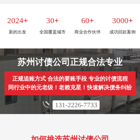
+
+
+
+
2024
30
60
3000
新的出发
全国覆盖城市
商业合作伙伴
成功回款案例
苏州讨债公司正规合法专业
正规追账方式 合法的要账手段 专业的讨债流程
同行业中的元老级！老赖克星！快速解决债务纠纷
131-2226-7733
如何挑选苏州讨债公司