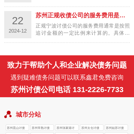
款。在选择收费方式时，台州讨债公司需
要考虑多种因素，以确保能够满足客户的
苏州正规收债公司的服务费用是如何计算的？
22
需求并获得合理的收益。以下是一些常见
的收费方…
正规宁波讨债公司的服务费用通常是按照
2024-12
追讨金额的一定比例来计算的。具体来
说，服务费用通常由以下几个方面组成：
追讨费率：这是正规宁波讨债公司收取的
主要费用，通常是按照追讨金额的固定比
例来计算…
致力于帮助个人和企业解决债务问题
遇到疑难债务问题可以联系鑫君免费咨询
苏州讨债公司电话 131-2226-7733
城市分站
苏州昆山讨债
苏州常熟讨债
苏州张家港讨
苏州太仓讨债
苏州姑苏讨债