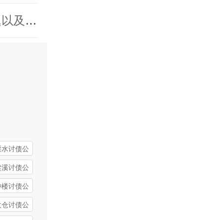
下一篇：帮忙讨债一般怎么收费呢？常见讨债问题以及解答！
溧水讨债公
梁溪讨债公
钟楼讨债公
太仓讨债公