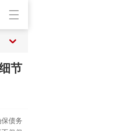
细节
确保债务