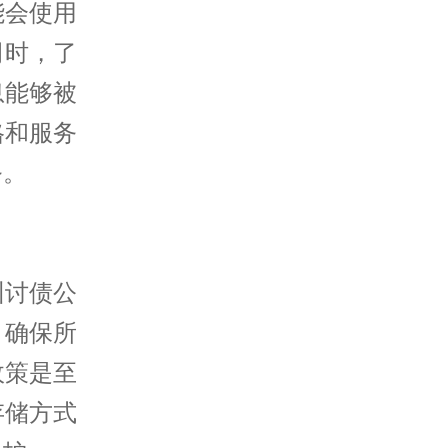
能会使用
司时，了
息能够被
格和服务
务。
州讨债公
，确保所
政策是至
存储方式