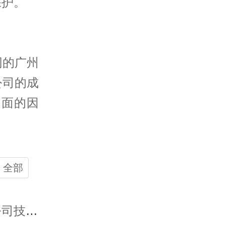
保护。
同的广州
公司的成
方面的因
全部
上一篇：揭秘现在讨账公司靠谱吗？判断靠谱的公司技巧！