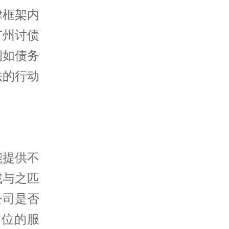
律框架内
广州讨债
例如债务
法的行动
能提供不
找与之匹
公司是否
方位的服