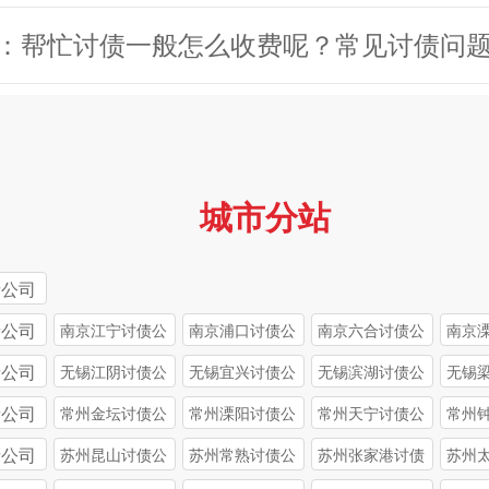
城市分站
债公司
债公司
南京江宁讨债公
南京浦口讨债公
南京六合讨债公
南京
司
司
司
司
债公司
无锡江阴讨债公
无锡宜兴讨债公
无锡滨湖讨债公
无锡
司
司
司
司
债公司
常州金坛讨债公
常州溧阳讨债公
常州天宁讨债公
常州
司
司
司
司
债公司
苏州昆山讨债公
苏州常熟讨债公
苏州张家港讨债
苏州
司
司
公司
司