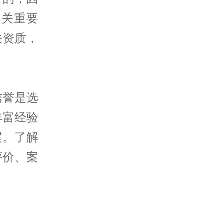
至关重要
关资质，
信誉是选
丰富经验
案。了解
评价、案