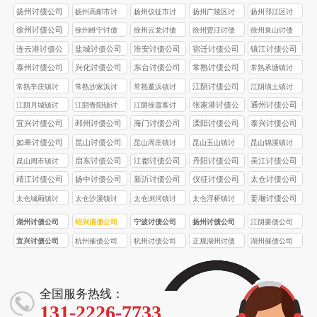
公司
公司
公司
公司
扬州讨债公司
扬州高邮市讨
扬州仪征市讨
扬州广陵区讨
扬州邗江区讨
债公司
债公司
债公司
债公司
徐州讨债公司
徐州睢宁讨债
徐州云龙讨债
徐州贾汪讨债
徐州泉山讨债
公司
公司
公司
公司
连云港讨债公
盐城讨债公司
淮安讨债公司
宿迁讨债公司
镇江讨债公司
司
泰州讨债公司
兴化讨债公司
东台讨债公司
常熟讨债公司
常熟承塘镇讨
债公司
江阴讨债公司
常熟辛庄镇讨
常熟沙家浜讨
常熟董浜镇讨
江阴璜土镇讨
债公司
债公司
债公司
债公司
张家港讨债公
通州讨债公司
江阴月城镇讨
江阴青阳镇讨
江阴徐霞客讨
司
债公司
债公司
债公司
宜兴讨债公司
邳州讨债公司
海门讨债公司
溧阳讨债公司
泰兴讨债公司
如皋讨债公司
昆山讨债公司
昆山周庄镇讨
昆山玉山镇讨
昆山锦溪镇讨
债公司
债公司
债公司
启东讨债公司
江都讨债公司
丹阳讨债公司
吴江讨债公司
昆山周市镇讨
债公司
靖江讨债公司
扬中讨债公司
新沂讨债公司
仪征讨债公司
太仓讨债公司
姜堰讨债公司
太仓城厢镇讨
太仓沙溪镇讨
太仓浏河镇讨
太仓浮桥镇讨
债公司
债公司
债公司
债公司
湖州讨债公司
绍兴清债公司
宁波讨债公司
扬州讨债公司
江阴要债公司
宜兴讨债公司
杭州催债公司
杭州讨债公司
正规湖州讨债
湖州催债公司
公司
全国服务热线：
131-2226-7733