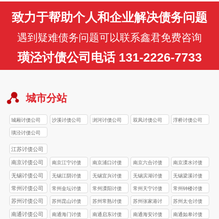
致力于帮助个人和企业解决债务问题
遇到疑难债务问题可以联系鑫君免费咨询
璜泾讨债公司电话 131-2226-7733
城市分站
城厢讨债公司
沙溪讨债公司
浏河讨债公司
双凤讨债公司
浮桥讨债公司
璜泾讨债公司
江苏讨债公司
南京讨债公司
南京江宁讨债
南京浦口讨债
南京六合讨债
南京溧水讨债
公司
公司
公司
公司
无锡讨债公司
无锡江阴讨债
无锡宜兴讨债
无锡滨湖讨债
无锡梁溪讨债
公司
公司
公司
公司
常州讨债公司
常州金坛讨债
常州溧阳讨债
常州天宁讨债
常州钟楼讨债
公司
公司
公司
公司
苏州讨债公司
苏州昆山讨债
苏州常熟讨债
苏州张家港讨
苏州太仓讨债
公司
公司
债公司
公司
南通讨债公司
南通海门讨债
南通启东讨债
南通海安讨债
南通如皋讨债